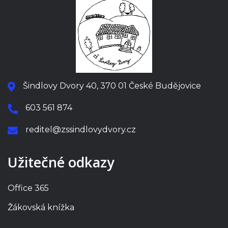
Šindlovy Dvory 40, 370 01 České Budějovice
603 561 874
reditel@zssindlovydvory.cz
Užitečné odkazy
Office 365
Žákovská knížka