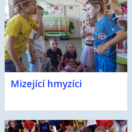
Mizející hmyzíci